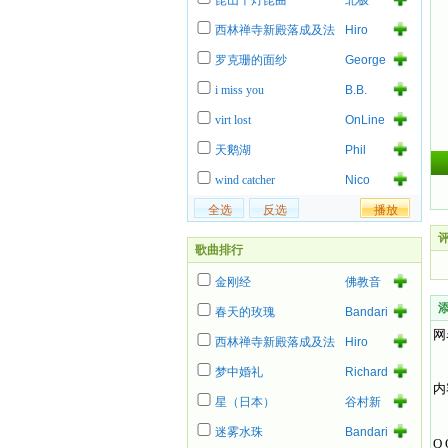
昆山千灯昆曲
北极
西林禅寺新殿落成及法
Hiro
事
罗克珊的面纱
George
Lynch
i miss you
B.B.
King
virt lost
OnLine
天鹅湖
Phil
Collins
wind catcher
Nico
评
歌曲排行
金刚经
佛教音
乐
春天的玫瑰
Bandari
网
西林禅寺新殿落成及法
Hiro
事
梦中婚礼
Richard
内
Ashcroft
星（日本）
谷村新
司
迷雾水珠
Bandari
Q 