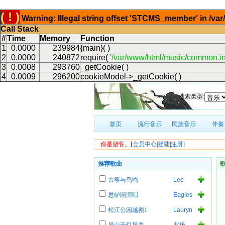
( ! )
Warning: Illegal string offset 'STCMS_member' in /v
Call Stack
#
Time
Memory
Function
1
0.0000
239984
{main}( )
2
0.0000
240872
require(
'/var/www/html/music/common.in
3
0.0008
293760
_getCookie( )
4
0.0009
296200
cookieModel->_getCookie( )
搜索类型:
首页
流行音乐
民族音乐
伴奏
你是游客。
[
会员中心
|
登陆
|
注册
]
推荐歌曲
古筝与鸟鸣
Lee
Roy
思鲈园演唱
Eagles
Parnell
of
松江公园越剧1
Lauryn
Death
Hill
Metal