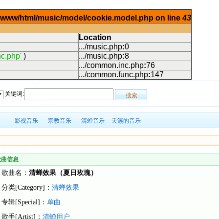
ar/www/html/music/model/cookie.model.php on line
43
Location
.../music.php
:
0
c.php'
)
.../music.php
:
8
.../common.inc.php
:
76
.../common.func.php
:
147
关键词:
影视音乐
宗教音乐
清蝉音乐
天籁的音乐
歌曲信息
歌曲名：
清蝉效果（夏日玫瑰）
分类[Category]：
清蝉效果
专辑[Special]：
单曲
歌手[Artist]：
清蝉用户