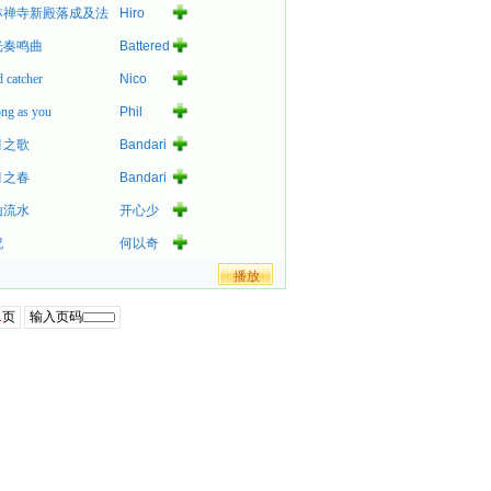
林禅寺新殿落成及法
Hiro
光奏鸣曲
Battered
 catcher
Nico
ong as you
Phil
Collins
月之歌
Bandari
月之春
Bandari
山流水
开心少
女组
祝
何以奇
1
页
输入页码
3