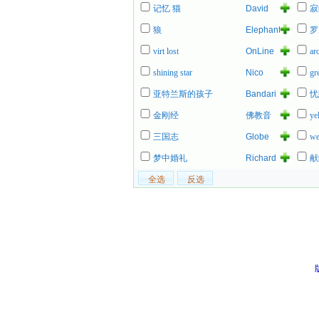
记忆 猫
David
寂
Young
狼
Elephant
罗
Kashimashi
virt lost
OnLine
ar
shining star
Nico
gr
亚特兰斯的孩子
Bandari
忧
金刚经
佛教音
ye
乐
三国志
Globe
we
梦中婚礼
Richard
献
Ashcroft