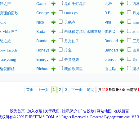
Marley
Marley
Metal
静之声
Carsten
昆山千灯昆曲
北极
西
Schnell
事
克珊的面纱
George
i miss you
B.B.
月
Lynch
King
ound
Nico
天鹅湖
Phil
wind
Collins
ee vide(波兰）
Bada
西林禅寺清明水陆道场
佛教音
as l
乐
愁之旅
Bandari
月光仙子
Bandari
三
llow tricycle
Honeyz
珍宝
Bandari
四
 are young
Energy
奇异恩典
pierrot
高
给爱丽丝
Richard
我的歌声里
曲世聪
梁
Ashcroft
首页
上一页
1
2
3
下一页
尾页
共
118
条数据
3
页 当前第
设为首页
|
加入收藏
|
关于我们
|
隐私保护
|
广告投放
|
网站地图
|
在线留言
版权所有© 2009 PHPSTCMS.COM. All Rights Reserved！ Powered By
phpstcms.com
V3.