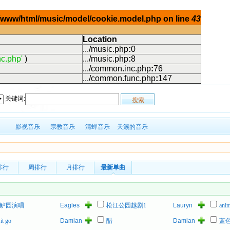
ar/www/html/music/model/cookie.model.php on line
43
Location
.../music.php
:
0
c.php'
)
.../music.php
:
8
.../common.inc.php
:
76
.../common.func.php
:
147
关键词:
影视音乐
宗教音乐
清蝉音乐
天籁的音乐
排行
周排行
月排行
最新单曲
鲈园演唱
Eagles
松江公园越剧1
Lauryn
anim
of
Hill
 it go
Damian
醋
Damian
蓝
Death