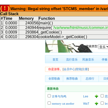
( ! )
Warning: Illegal string offset 'STCMS_member' in /v
Call Stack
#
Time
Memory
Function
1
0.0000
240056
{main}( )
2
0.0000
240944
require(
'/var/www/html/music/common.in
3
0.0009
293864
_getCookie( )
4
0.0010
296304
cookieModel->_getCookie( )
搜索类型:
首页
流行音乐
民族音乐
伴奏
你是游客。
[
会员中心
|
登陆
|
注册
]
全部歌曲
推荐歌曲
总排行
日
最新单曲
古筝与鸟鸣
Lee
思
Roy
memory cat another
WaT
let
Parnell