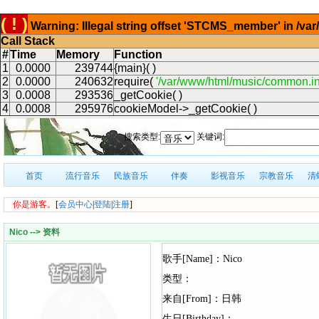
( ! )
Warning: Illegal string offset 'STCMS_member' in /v
Call Stack
#
Time
Memory
Function
1
0.0000
239744
{main}( )
2
0.0000
240632
require(
'/var/www/html/music/common.in
3
0.0008
293536
_getCookie( )
4
0.0008
295976
cookieModel->_getCookie( )
搜索类型:
关键词:
首页
流行音乐
民族音乐
伴奏
影视音乐
宗教音乐
清
你是游客。
[
会员中心
|
登陆
|
注册
]
Nico --> 资料
歌手[Name]：Nico
类型：
来自[From]：日韩
生日[Birthday]：