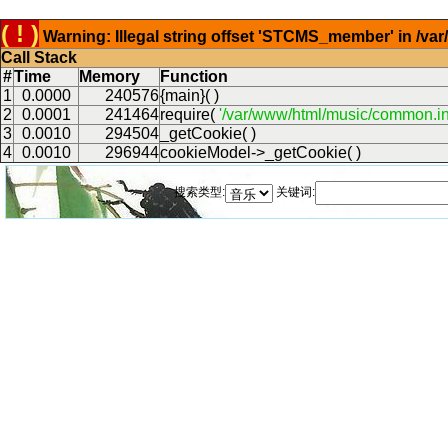
( ! )
Warning: Illegal string offset 'STCMS_member' in /v
Call Stack
#
Time
Memory
Function
1
0.0000
240576
{main}( )
2
0.0001
241464
require(
'/var/www/html/music/common.in
3
0.0010
294504
_getCookie( )
4
0.0010
296944
cookieModel->_getCookie( )
搜索类型:
关键词: