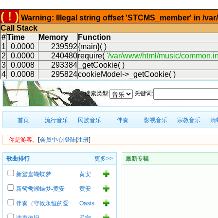
( ! )
Warning: Illegal string offset 'STCMS_member' in /v
Call Stack
#
Time
Memory
Function
1
0.0000
239592
{main}( )
2
0.0000
240480
require(
'/var/www/html/music/common.in
3
0.0008
293384
_getCookie( )
4
0.0008
295824
cookieModel->_getCookie( )
搜索类型:
关键词:
首页
流行音乐
民族音乐
伴奏
影视音乐
宗教音乐
清
你是游客。
[
会员中心
|
登陆
|
注册
]
歌曲排行
更多>>
最新专辑
新鸳鸯蝴蝶梦
黄安
新鸳鸯蝴蝶梦-黄安
黄安
伴奏（守候永恒的爱
Oasis
情）