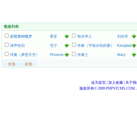
歌曲列表
新鸳鸯蝴蝶梦
黄安
秋水伊人
刘亦菲
涛声依旧
毛宁
伴奏（守候永恒的爱）
Kangta&Va
七炫.吴
伴奏（梦想天空）
Phoenix
伴奏三
Mary
建豪)
Mourning
Mary
设为首页
|
加入收藏
|
关于我
版权所有© 2009 PHPSTCMS.COM. All 