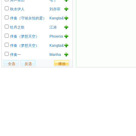
涛声依旧
毛宁
秋水伊人
刘亦菲
伴奏（守候永恒的爱）
Kangta&Vanness(安
七炫.吴
牡丹之歌
江涛
建豪)
伴奏（梦想天空）
Phoenix
Mourning
伴奏（梦想天空）
Kangta&Vanness(安
七炫.吴
伴奏一
Mariha
建豪)