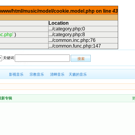
ar/www/html/music/model/cookie.model.php on line
43
Location
.../category.php
:
0
c.php'
)
.../category.php
:
8
.../common.inc.php
:
76
.../common.func.php
:
147
关键词:
影视音乐
宗教音乐
清蝉音乐
天籁的音乐
最新专辑
更