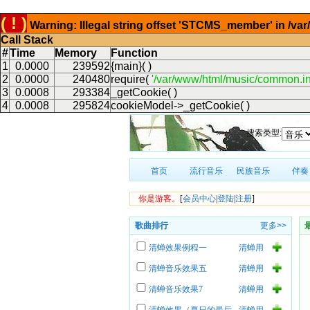
( ! )
Warning: Illegal string offset 'STCMS_member' in /v
Call Stack
#
Time
Memory
Function
1
0.0000
239592
{main}( )
2
0.0000
240480
require(
'/var/www/html/music/common.in
3
0.0008
293384
_getCookie( )
4
0.0008
295824
cookieModel->_getCookie( )
搜索类型:
首页
流行音乐
民族音乐
伴奏
你是游客。
[
会员中心
|
登陆
|
注册
]
歌曲排行
更多>>
清蝉效果例程一
清蝉用
户
清蝉音乐效果五
清蝉用
户
清蝉音乐效果7
清蝉用
户