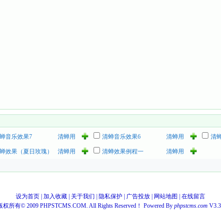
蝉音乐效果7
清蝉用
清蝉音乐效果6
清蝉用
清
户
户
蝉效果（夏日玫瑰）
清蝉用
清蝉效果例程一
清蝉用
户
户
设为首页
|
加入收藏
|
关于我们
|
隐私保护
|
广告投放
|
网站地图
|
在线留言
版权所有© 2009 PHPSTCMS.COM. All Rights Reserved！ Powered By
phpstcms.com
V3.