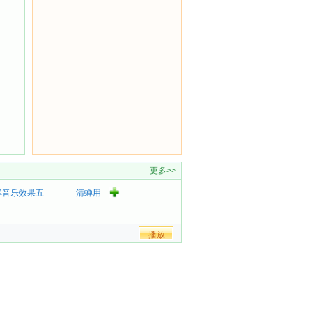
更多>>
蝉音乐效果五
清蝉用
户
3