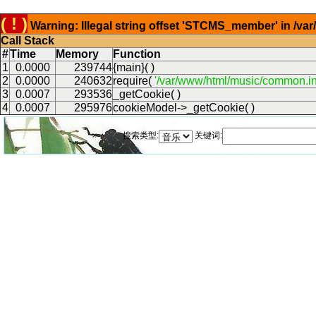
( ! )
Warning: Illegal string offset 'STCMS_member' in /v
Call Stack
#
Time
Memory
Function
1
0.0000
239744
{main}( )
2
0.0000
240632
require(
'/var/www/html/music/common.in
3
0.0007
293536
_getCookie( )
4
0.0007
295976
cookieModel->_getCookie( )
搜索类型:
关键词: