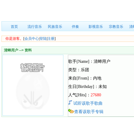
首页
流行音乐
民族音乐
伴奏
影视音乐
宗教音乐
清
你是游客。
[
会员中心
|
登陆
|
注册
]
清蝉用户 --> 资料
歌手[Name]：清蝉用户
类型：乐团
来自[From]：内地
生日[Birthday]：未知
人气[Hits]：
27680
试听该歌手歌曲
查看该歌手专辑