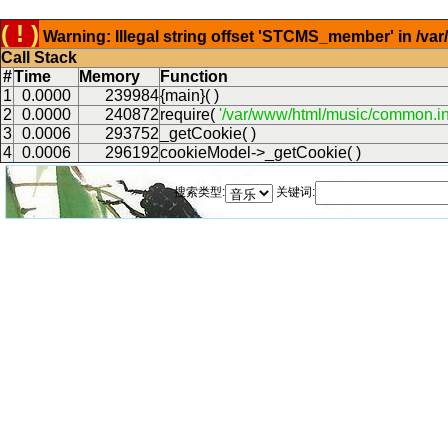
( ! )
Warning: Illegal string offset 'STCMS_member' in /v
Call Stack
#
Time
Memory
Function
1
0.0000
239984
{main}( )
2
0.0000
240872
require(
'/var/www/html/music/common.in
3
0.0006
293752
_getCookie( )
4
0.0006
296192
cookieModel->_getCookie( )
搜索类型:
关键词: