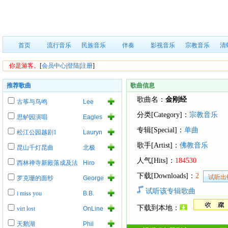
首页
流行音乐
民族音乐
伴奏
影视音乐
宗教音乐
清
你是游客。
[
会员中心
|
登陆
|
注册
]
推荐歌曲
歌曲信息
歌曲名：
金刚经
古筝与鸟鸣
Lee
Roy
分类[Category]：
宗教音乐
思鲈园演唱
Eagles
Parnell
of
专辑[Special]：
单曲
松江公园越剧1
Lauryn
Death
Hill
Metal
歌手[Artist]：
佛教音乐
昆山千灯昆曲
北极
人气[Hits]：
184530
西林禅寺新殿落成及法
Hiro
事
下载[Downloads]：
2
罗克珊的面纱
George
Lynch
试听该专辑歌曲
i miss you
B.B.
King
下载到本地：
virt lost
OnLine
天鹅湖
Phil