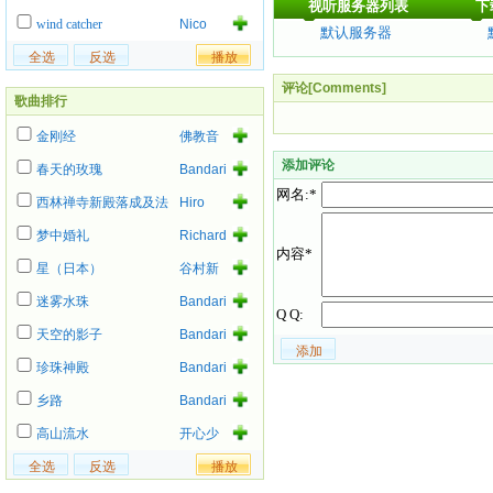
视听服务器列表
下
Collins
wind catcher
Nico
默认服务器
评论[Comments]
歌曲排行
金刚经
佛教音
乐
添加评论
春天的玫瑰
Bandari
网名:*
西林禅寺新殿落成及法
Hiro
事
梦中婚礼
Richard
内容*
Ashcroft
星（日本）
谷村新
司
迷雾水珠
Bandari
Q Q:
天空的影子
Bandari
珍珠神殿
Bandari
乡路
Bandari
高山流水
开心少
女组