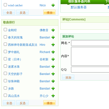
视听服务器列表
下
Collins
wind catcher
Nico
默认服务器
评论[Comments]
歌曲排行
金刚经
佛教音
乐
添加评论
春天的玫瑰
Bandari
网名:*
西林禅寺新殿落成及法
Hiro
事
梦中婚礼
Richard
内容*
Ashcroft
星（日本）
谷村新
司
迷雾水珠
Bandari
Q Q:
天空的影子
Bandari
珍珠神殿
Bandari
乡路
Bandari
高山流水
开心少
女组