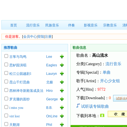
首页
流行音乐
民族音乐
伴奏
影视音乐
宗教音乐
清
你是游客。
[
会员中心
|
登陆
|
注册
]
推荐歌曲
歌曲信息
歌曲名：
高山流水
古筝与鸟鸣
Lee
Roy
分类[Category]：
流行音乐
思鲈园演唱
Eagles
Parnell
of
专辑[Special]：
单曲
松江公园越剧1
Lauryn
Death
Hill
Metal
歌手[Artist]：
开心少女组
昆山千灯昆曲
北极
人气[Hits]：
9772
西林禅寺新殿落成及法
Hiro
事
下载[Downloads]：
0
罗克珊的面纱
George
Lynch
试听该专辑歌曲
i miss you
B.B.
King
下载到本地：
virt lost
OnLine
天鹅湖
Phil