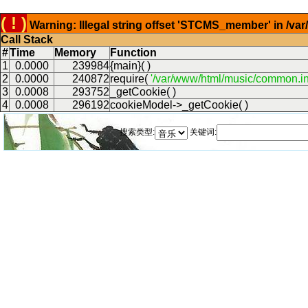
( ! )
Warning: Illegal string offset 'STCMS_member' in /v
Call Stack
#
Time
Memory
Function
1
0.0000
239984
{main}( )
2
0.0000
240872
require(
'/var/www/html/music/common.in
3
0.0008
293752
_getCookie( )
4
0.0008
296192
cookieModel->_getCookie( )
搜索类型:
关键词: