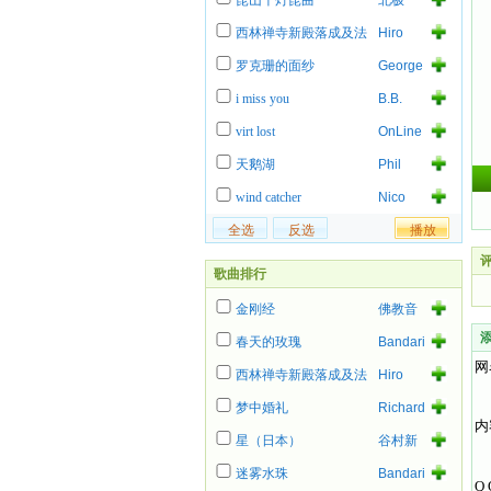
昆山千灯昆曲
北极
西林禅寺新殿落成及法
Hiro
事
罗克珊的面纱
George
Lynch
i miss you
B.B.
King
virt lost
OnLine
天鹅湖
Phil
Collins
wind catcher
Nico
评
歌曲排行
金刚经
佛教音
乐
春天的玫瑰
Bandari
网
西林禅寺新殿落成及法
Hiro
事
梦中婚礼
Richard
内
Ashcroft
星（日本）
谷村新
司
迷雾水珠
Bandari
Q 