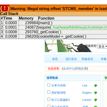
( ! )
Warning: Illegal string offset 'STCMS_member' in /v
Call Stack
#
Time
Memory
Function
1
0.0000
239984
{main}( )
2
0.0001
240872
require(
'/var/www/html/music/common.in
3
0.0008
293760
_getCookie( )
4
0.0008
296200
cookieModel->_getCookie( )
搜索类型:
首页
流行音乐
民族音乐
伴奏
你是游客。
[
会员中心
|
登陆
|
注册
]
推荐歌曲
古筝与鸟鸣
Lee
Roy
思鲈园演唱
Eagles
Parnell
of
松江公园越剧1
Lauryn
Death
Hill
Metal