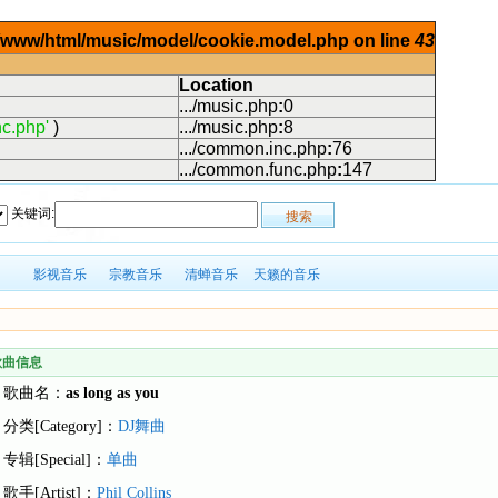
ar/www/html/music/model/cookie.model.php on line
43
Location
.../music.php
:
0
c.php'
)
.../music.php
:
8
.../common.inc.php
:
76
.../common.func.php
:
147
关键词:
影视音乐
宗教音乐
清蝉音乐
天籁的音乐
歌曲信息
歌曲名：
as long as you
分类[Category]：
DJ舞曲
专辑[Special]：
单曲
歌手[Artist]：
Phil Collins