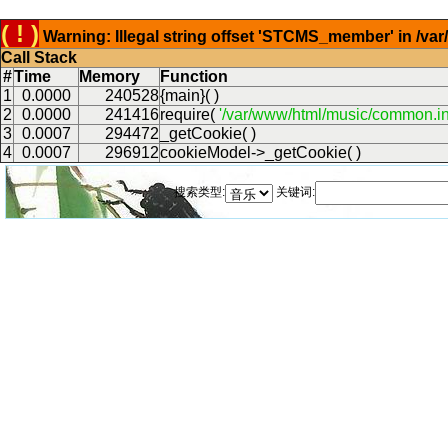
( ! )
Warning: Illegal string offset 'STCMS_member' in /v
Call Stack
#
Time
Memory
Function
1
0.0000
240528
{main}( )
2
0.0000
241416
require(
'/var/www/html/music/common.in
3
0.0007
294472
_getCookie( )
4
0.0007
296912
cookieModel->_getCookie( )
搜索类型:
关键词: