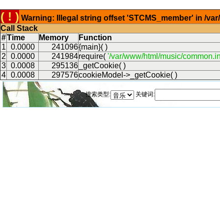
( ! )
Warning: Illegal string offset 'STCMS_member' in /v
Call Stack
#
Time
Memory
Function
1
0.0000
241096
{main}( )
2
0.0000
241984
require(
'/var/www/html/music/common.in
3
0.0008
295136
_getCookie( )
4
0.0008
297576
cookieModel->_getCookie( )
搜索类型:
关键词: