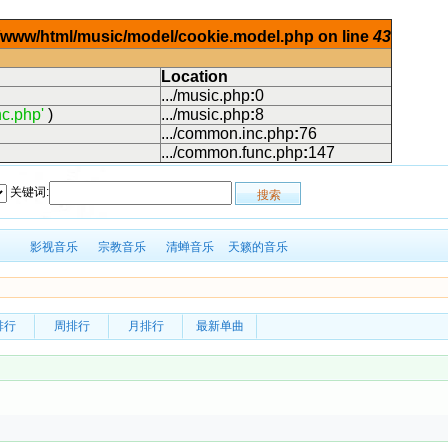
ar/www/html/music/model/cookie.model.php on line
43
Location
.../music.php
:
0
c.php'
)
.../music.php
:
8
.../common.inc.php
:
76
.../common.func.php
:
147
关键词:
影视音乐
宗教音乐
清蝉音乐
天籁的音乐
排行
周排行
月排行
最新单曲