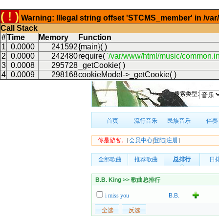
( ! )
Warning: Illegal string offset 'STCMS_member' in /v
Call Stack
#
Time
Memory
Function
1
0.0000
241592
{main}( )
2
0.0000
242480
require(
'/var/www/html/music/common.in
3
0.0008
295728
_getCookie( )
4
0.0009
298168
cookieModel->_getCookie( )
搜索类型:
首页
流行音乐
民族音乐
伴奏
你是游客。
[
会员中心
|
登陆
|
注册
]
全部歌曲
推荐歌曲
总排行
日
B.B. King >> 歌曲总排行
i miss you
B.B.
King