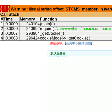
( ! )
Warning: Illegal string offset 'STCMS_member' in /v
Call Stack
#
Time
Memory
Function
1
0.0000
240104
{main}( )
2
0.0000
240992
require(
'/var/www/html/music/common.in
3
0.0007
293984
_getCookie( )
4
0.0008
296424
cookieModel->_getCookie( )
你是游客。
[
会员中心
|
登陆
|
注册
]
默认服务器