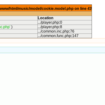
ar/www/html/music/model/cookie.model.php on line
43
Location
.../player.php
:
0
c.php'
)
.../player.php
:
8
.../common.inc.php
:
76
.../common.func.php
:
147