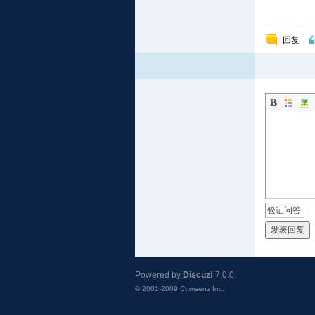
回复
发表回复
Powered by
Discuz!
7.0.0
© 2001-2009
Comsenz Inc.