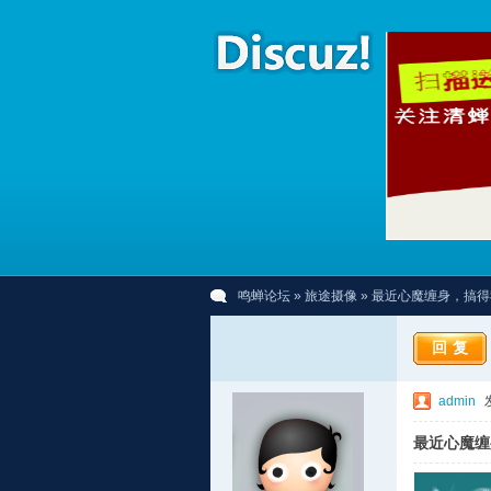
鸣蝉论坛
»
旅途摄像
» 最近心魔缠身，搞
回复
admin
最近心魔缠