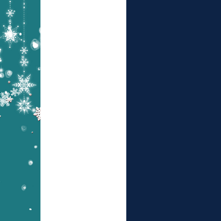
风
ri
格
s
t
m