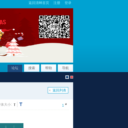
返回清蝉首页
注册
登录
论坛
搜索
帮助
导航
返回列表
默
c
字体大小:
#
1
认
h