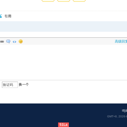
引用
高级回
换一个
鸣
GMT+8, 2026-8
51La